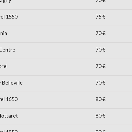
agny
70 €
el 1550
75 €
nia
70 €
 Centre
70 €
orel
70 €
 Belleville
70 €
el 1650
80 €
Mottaret
80 €