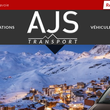
R
Savoie
ATIONS
VÉHICUL