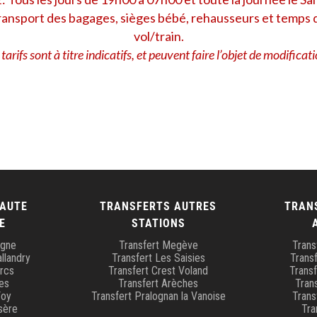
ransport des bagages, sièges bébé, rehausseurs et temps d
vol/train.
 tarifs sont à titre indicatifs, et peuvent faire l’objet de modificati
HAUTE
TRANSFERTS AUTRES
TRAN
E
STATIONS
agne
Transfert Megève
Trans
llandry
Transfert Les Saisies
Transf
Arcs
Transfert Crest Voland
Trans
es
Transfert Arèches
Tran
Foy
Transfert Pralognan la Vanoise
Trans
Isère
Tra