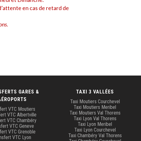
’attente en cas de retard de
ons.
SFERTS GARES &
TAXI 3 VALLÉES
AÉROPORTS
Taxi Moutiers Courchevel
Taxi Moutiers Meribel
fert VTC Moutiers
Taxi Moutiers Val Thorens
ert VTC Albertville
Taxi Lyon Val Thorens
fert VTC Chambéry
Taxi Lyon Meribel
sfert VTC Geneve
Taxi Lyon Courchevel
fert VTC Grenoble
Taxi Chambéry Val Thorens
nsfert VTC Lyon