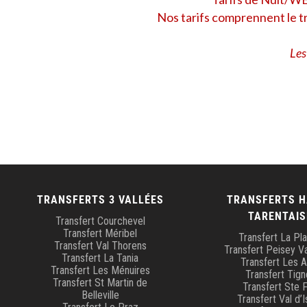
Nos tarifs comprennent le t
Les
TRANSFERTS 3 VALLÉES
TRANSFERTS 
TARENTAIS
Transfert Courchevel
Transfert Méribel
Transfert La Pl
Transfert Val Thorens
Transfert Peisey Va
Transfert La Tania
Transfert Les 
Transfert Les Ménuires
Transfert Tign
Transfert St Martin de
Transfert Ste 
Belleville
Transfert Val d’