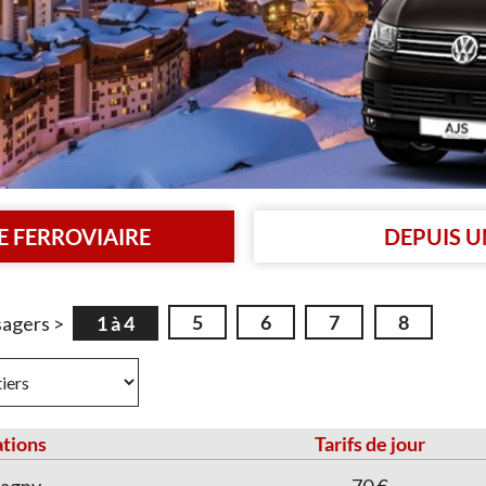
E FERROVIAIRE
DEPUIS 
5
6
7
8
1 à 4
tions
Tarifs de jour