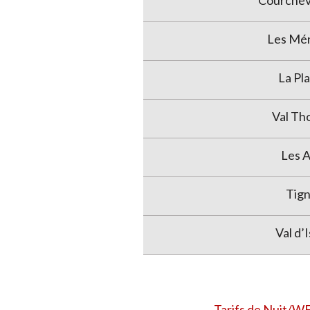
Courchev
Les Mé
La Pl
Val Th
Les A
Tig
Val d’
Tarifs de Nuit/WE