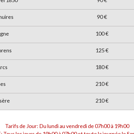
el 1850
90 €
nuires
90 €
agne
100 €
orens
125 €
rcs
180 €
nes
210 €
Isère
210 €
Tarifs de Jour: Du lundi au vendredi de 07h00 à 19h00
: Tous les jours de 19h00 à 07h00 et toute la journée le S