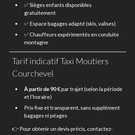
✅ Sièges enfants disponibles
gratuitement
✅ Espace bagages adapté (skis, valises)
✅ Chauffeurs expérimentés en conduite
montagne
Tarif indicatif Taxi Moutiers
Courchevel
À partir de 90 €
par trajet (selon la période
et l’horaire)
Prix fixe et transparent, sans supplément
bagages ni péages
👉 Pour obtenir un devis précis, contactez-