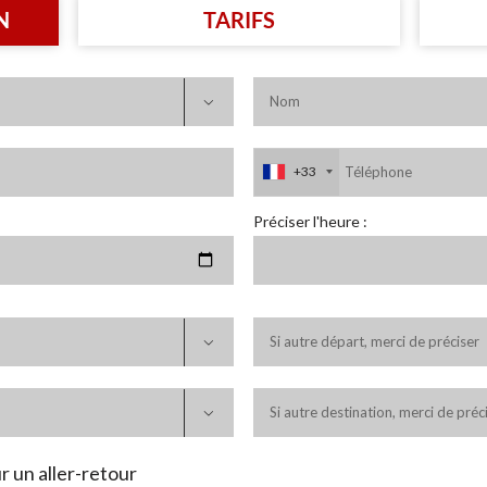
N
TARIFS

+33
Préciser l'heure :


r un aller-retour