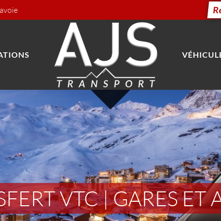
R
Savoie
ATIONS
VÉHICUL
FERT VTC | GARES ET