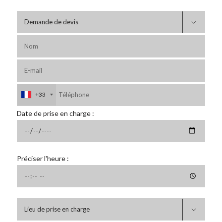

+33
Date de prise en charge :
Préciser l'heure :
