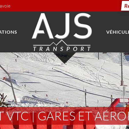
R
Savoie
ATIONS
VÉHICUL
 VTC | GARES ET AÉR