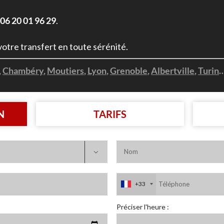
06 20 01 96 29
.
otre transfert en toute sérénité.
,
Chambéry
,
Moutiers
,
Lyon
,
Grenoble
,
Albertville
,
Turin
N
TARIFS

+33
Préciser l'heure :