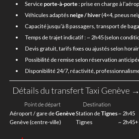
Service
porte-à-porte
: prise en charge à l’aér
Véhicules adaptés
neige / hiver
(4×4, pneus nei
Capacité jusqu’à 8 passagers, transport de baga
Temps de trajet indicatif : ~ 2h45 (selon conditi
Devis gratuit, tarifs fixes ou ajustés selon horai
Possibilité de remise selon réservation anticipé
Disponibilité 24/7, réactivité, professionnalism
Détails du transfert Taxi Genève 
Point de départ
Destination
Aéroport / gare de
Genève
Station de
Tignes
~ 2h45
Genève (centre-ville)
Tignes
~ 2h45+ 