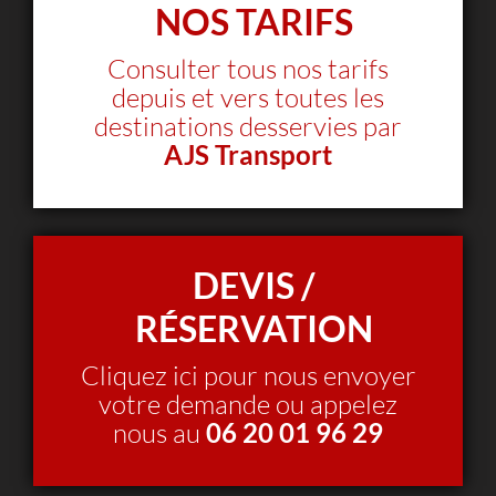
NOS TARIFS
Consulter tous nos tarifs
depuis et vers toutes les
destinations desservies par
AJS Transport
DEVIS /
RÉSERVATION
Cliquez ici pour nous envoyer
votre demande ou appelez
nous au
06 20 01 96 29