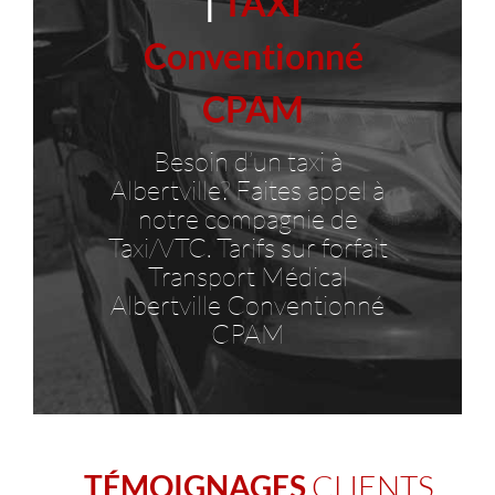
|
TAXI
Conventionné
CPAM
Besoin d’un taxi à
Albertville? Faites appel à
notre compagnie de
Taxi/VTC. Tarifs sur forfait
Transport Médical
Albertville Conventionné
CPAM
CLIENTS
TÉMOIGNAGES