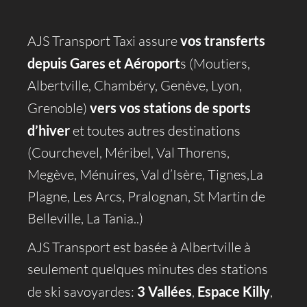
AJS Transport Taxi assure
vos transferts
depuis
Gares
et Aéroport
s (
Moutiers
,
Albertville
,
Chambéry
,
Genève
,
Lyon
,
Grenoble
)
vers vos stations de sports
d’hiver
et toutes autres destinations
(
Courchevel
,
Méribel
,
Val Thorens
,
Megève
,
Ménuires
,
Val d’Isère
,
Tignes
,La
Plagne,
Les Arcs
,
Pralognan
,
St Martin de
Belleville,
La Tania
..)
AJS Transport est basée à
Albertville
à
seulement quelques minutes des stations
de ski savoyardes:
3 Vallées
,
Espace Killy
,