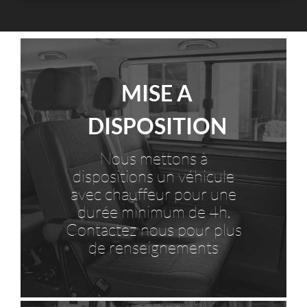
MISE A
DISPOSITION
Nous mettons à
dispositions un véhicule
avec chauffeur pour une
durée minimum de 4h.
Contactez nous pour plus
de renseignements